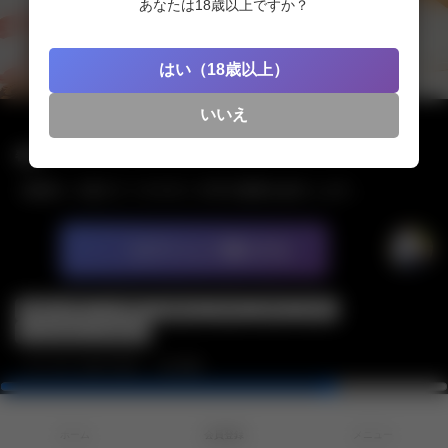
あなたは18歳以上ですか？
はい（18歳以上）
いいえ
春翔
【春翔ハメ撮り】イキやすい大学の後輩を紹介します
（フェラ）Part.02
ログインして購入する
<a href="https://g-fans.com/gfs00135/"><span
style="color: #ff1e99;"><strong>イキやすい大学の後輩を
かわいい系
スジ筋
ホテル
ウケ
タチ
キス
紹介します Part.01</strong></span></a>
フェラチオ
手コキ
<a href="https://g-fans.com/gfs00143/"><span
style="color: #ff1e99;"><strong>イキやすい大学の後輩を
サンプル
0:07 / 0:10
4か月前
紹介します Part.03</strong></span></a>
<a href="https://g-fans.com/gfs00158/"><span
ホーム
会員登録
メニュー
style="color: #ff1e99;"><strong>イキやすい大学の後輩を