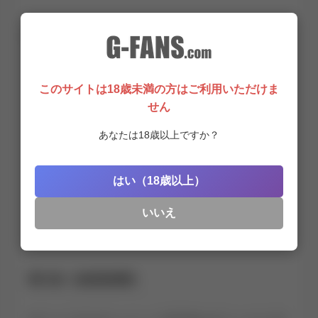
第12条（禁止事項）
ポイント譲渡
このサイトは18歳未満の方はご利用いただけま
コンテンツの録画・転載・配布
せん
未成年利用
あなたは18歳以上ですか？
不正決済
法令違反行為
はい（18歳以上）
違反時はアカウント停止・損害賠償請求が可能です。
いいえ
第13条（知的財産権）